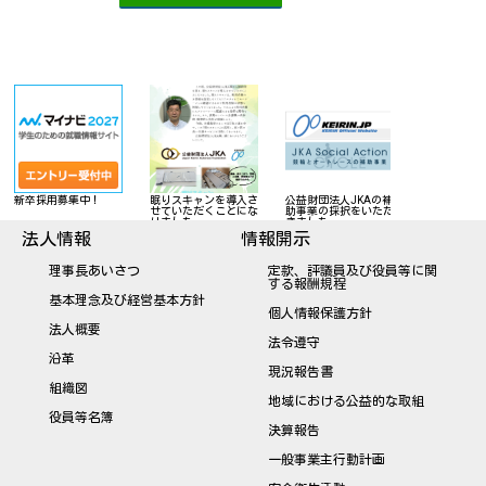
敬寿会への御寄附のお
新卒採用募集中！
眠りスキャンを導入さ
公益財団法人JK
願い
せていただくことにな
助事業の採択を
りました
きました
法人情報
情報開示
理事長あいさつ
定款、評議員及び役員等に関
する報酬規程
基本理念及び経営基本方針
個人情報保護方針
法人概要
法令遵守
沿革
現況報告書
組織図
地域における公益的な取組
役員等名簿
決算報告
一般事業主行動計画