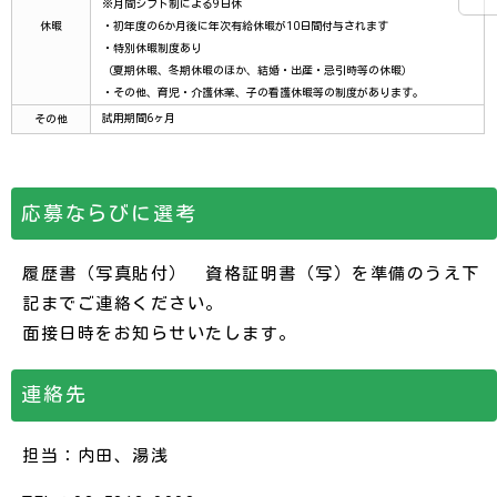
※月間シフト制による9日休
休暇
・初年度の6か月後に年次有給休暇が10日間付与されます
・特別休暇制度あり
（夏期休暇、冬期休暇のほか、結婚・出産・忌引時等の休暇）
・その他、育児・介護休業、子の看護休暇等の制度があります。
試用期間6ヶ月
その他
応募ならびに選考
履歴書（写真貼付） 資格証明書（写）を準備のうえ下
記までご連絡ください。
面接日時をお知らせいたします。
連絡先
担当：内田、湯浅