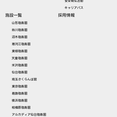
安全衛生活動
キャリアパス
施設一覧
採用情報
山形敬寿園
鈴川敬寿園
沼木敬寿園
寒河江敬寿園
東根敬寿園
天童敬寿園
米沢敬寿園
仙台敬寿園
埼玉さくらんぼ館
東京敬寿園
葛飾敬寿園
横浜敬寿園
相模原敬寿園
アルカディア仙台敬寿園