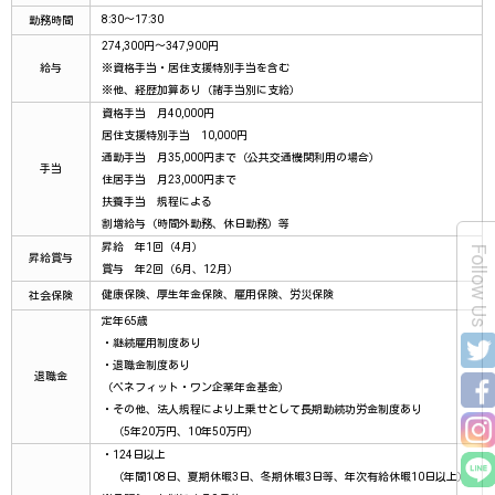
8:30～17:30
勤務時間
274,300円～347,900円
給与
※資格手当・居住支援特別手当を含む
※他、経歴加算あり（諸手当別に支給）
資格手当 月40,000円
居住支援特別手当 10,000円
通勤手当 月35,000円まで（公共交通機関利用の場合）
手当
住居手当 月23,000円まで
扶養手当 規程による
割増給与（時間外勤務、休日勤務）等
昇給 年1回（4月）
Follow Us
昇給賞与
賞与 年2回（6月、12月）
健康保険、厚生年金保険、雇用保険、労災保険
社会保険
定年65歳
・継続雇用制度あり
・退職金制度あり
退職金
（ベネフィット・ワン企業年金基金）
・その他、法人規程により上乗せとして長期勤続功労金制度あり
（5年20万円、10年50万円）
・124日以上
（年間108日、夏期休暇3日、冬期休暇3日等、年次有給休暇10日以上）