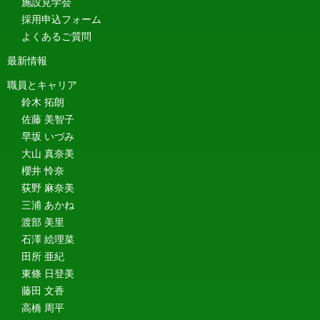
施設見学会
採用申込フォーム
よくあるご質問
最新情報
職員とキャリア
鈴木 拓朗
佐藤 美智子
早坂 いづみ
大山 真奈美
櫻井 怜奈
荻野 麻奈美
三浦 あかね
渡部 美里
石澤 絵理菜
田所 亜紀
東條 日登美
藤田 文香
高橋 周平