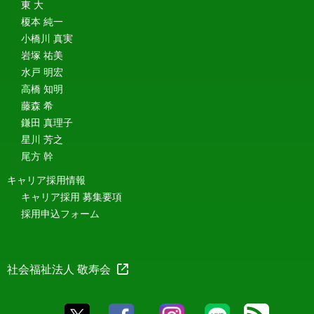
東 大
榎本 純一
小橋川 真実
岩塚 祐美
水戸 明宏
高橋 知明
藤森 希
鎌田 真理子
星川 芳之
尾方 幹
キャリア採用情報
キャリア採用 募集要項
採用申込フォーム
社会福祉法人 敬寿会