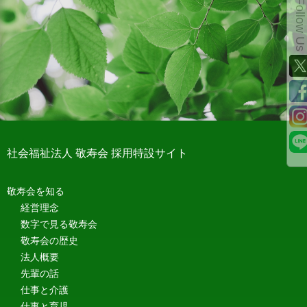
Follow Us
社会福祉法人 敬寿会 採用特設サイト
敬寿会を知る
経営理念
数字で見る敬寿会
敬寿会の歴史
法人概要
先輩の話
仕事と介護
仕事と育児