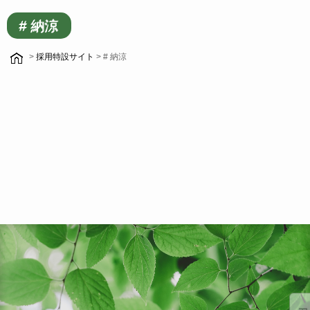
# 納涼
>
採用特設サイト
> # 納涼