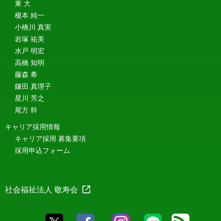
東 大
榎本 純一
小橋川 真実
岩塚 祐美
水戸 明宏
高橋 知明
藤森 希
鎌田 真理子
星川 芳之
尾方 幹
キャリア採用情報
キャリア採用 募集要項
採用申込フォーム
社会福祉法人 敬寿会