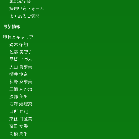
施設見学会
採用申込フォーム
よくあるご質問
最新情報
職員とキャリア
鈴木 拓朗
佐藤 美智子
早坂 いづみ
大山 真奈美
櫻井 怜奈
荻野 麻奈美
三浦 あかね
渡部 美里
石澤 絵理菜
田所 亜紀
東條 日登美
藤田 文香
高橋 周平