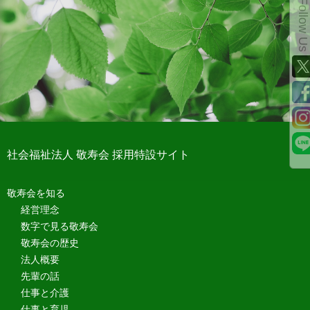
Follow Us
社会福祉法人 敬寿会 採用特設サイト
敬寿会を知る
経営理念
数字で見る敬寿会
敬寿会の歴史
法人概要
先輩の話
仕事と介護
仕事と育児