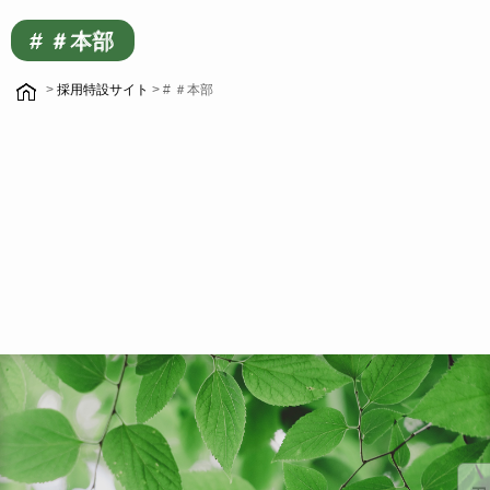
# ＃本部
>
採用特設サイト
> # ＃本部