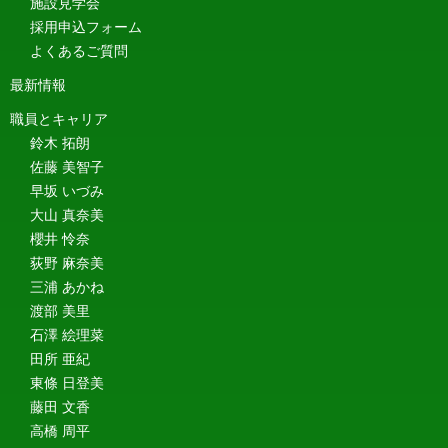
施設見学会
採用申込フォーム
よくあるご質問
最新情報
職員とキャリア
鈴木 拓朗
佐藤 美智子
早坂 いづみ
大山 真奈美
櫻井 怜奈
荻野 麻奈美
三浦 あかね
渡部 美里
石澤 絵理菜
田所 亜紀
東條 日登美
藤田 文香
高橋 周平