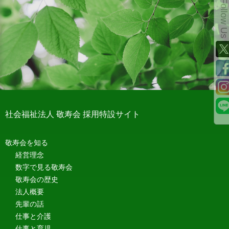
Follow Us
社会福祉法人 敬寿会 採用特設サイト
敬寿会を知る
経営理念
数字で見る敬寿会
敬寿会の歴史
法人概要
先輩の話
仕事と介護
仕事と育児