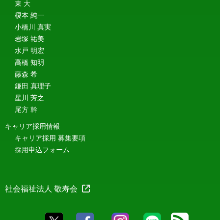
東 大
榎本 純一
小橋川 真実
岩塚 祐美
水戸 明宏
高橋 知明
藤森 希
鎌田 真理子
星川 芳之
尾方 幹
キャリア採用情報
キャリア採用 募集要項
採用申込フォーム
社会福祉法人 敬寿会